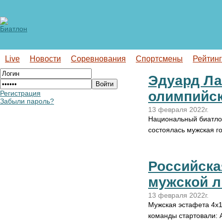
Live
Новости
Соревнования
Спортсмены
Рейтин
Эдуард Ла
олимпийс
Регистрация
Забыли пароль?
13 февраля 2022г.
Национальный биатлон
состоялась мужская г
Российска
мужской 
13 февраля 2022г.
Мужская эстафета 4х1
команды стартовали: 