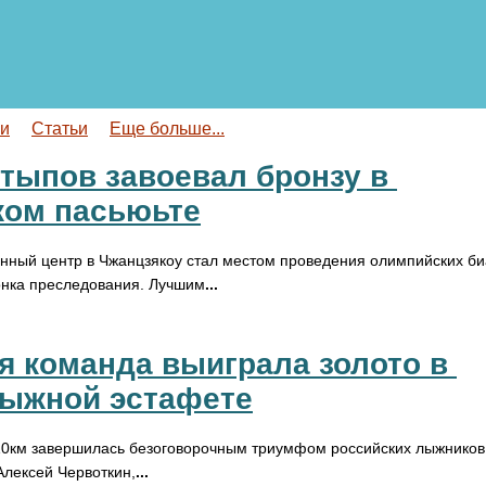
ги
Статьи
Еще больше...
тыпов завоевал бронзу в 
ком пасьюьте
ный центр в Чжанцзякоу стал местом проведения олимпийских би
онка преследования. Лучшим
...
я команда выиграла золото в 
лыжной эстафете
0км завершилась безоговорочным триумфом российских лыжников.
Алексей Червоткин,
...