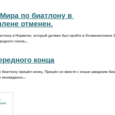
Мира по биатлону в 
лене отменен.
иатлону в Норвегии, который должен был пройти в Холменколлене 2
родного союза
...
ередного конца
му биатлону пришёл конец. Пришёл он вместе с юным шведским би
о неожиданно
...