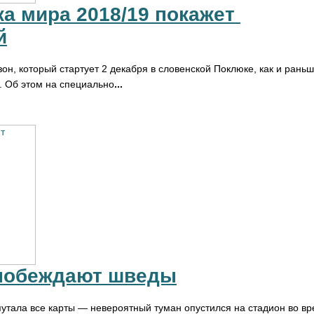
а мира 2018/19 покажет 
й
н, который стартует 2 декабря в словенской Поклюке, как и раньш
 Об этом на специально
...
 побеждают шведы
утала все карты — невероятный туман опустился на стадион во в