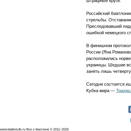
штрафные круги.
Российский биатлони
стрельбы. Отставание
Преследовавший лид
ошибкой немецкого сп
В финишном протокол
России (Яна Романова
расположились норв
украинцы. Шедшие вс
занять лишь четверт
Сегодня состоится ещ
Кубка мира —
Традиц
www.biatlonLife.ru Все о биатлоне © 2011–2026