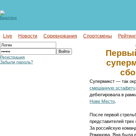
Live
Новости
Соревнования
Спортсмены
Рейтин
Первый
Регистрация
суперм
Забыли пароль?
сбо
Супермикст — так ок
смешанную эстафету
дебютировала в рамк
Нове Место
.
После первой стрель
представителей трех 
За российскую коман
Романова. Яна была е