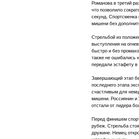
Романова в третий ра
что позволило сократ
секунд. Спортсменка 
мишени без дополнит
Стрельбой из положе
выступления на огне
быстро и без промахо
также не ошибались н
передали эстафету в 
Завершающий этап бе
последнего этапа эк
счастливым для немце
мишени. Россиянин и 
отстали от лидера бо
Перед финишем спорт
рубеж. Стрельба сто
дружине. Немец откро