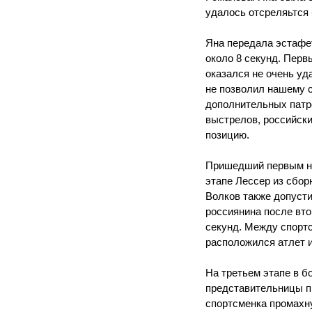
удалось отсреляьтся
Яна передала эстафе
около 8 секунд. Перв
оказался не очень уд
не позволил нашему 
дополнительных патр
выстрелов, российск
позицию.
Пришедший первым на
этапе Лессер из сбор
Волков также допусти
россиянина после вт
секунд. Между спорт
расположился атлет и
На третьем этапе в б
представительницы п
спортсменка промахн