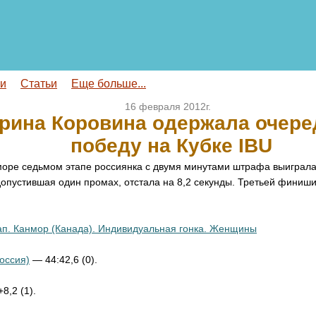
ги
Статьи
Еще больше...
16 февраля 2012г.
рина Коровина одержала очере
победу на Кубке IBU
оре седьмом этапе россиянка с двумя минутами штрафа выиграла
опустившая один промах, отстала на 8,2 секунды. Третьей финиш
ап. Канмор (Канада). Индивидуальная гонка. Женщины
оссия)
— 44:42,6 (0).
8,2 (1).