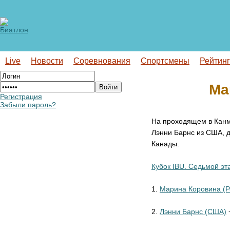
Live
Новости
Соревнования
Спортсмены
Рейтин
Ма
Регистрация
Забыли пароль?
На проходящем в Канм
Лэнни Барнс из США, д
Канады.
Кубок IBU. Седьмой эт
1.
Марина Коровина (Р
2.
Лэнни Барнс (США)
+