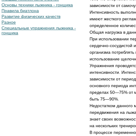
Основы техники лыжника - гонщика
зависимости от самочу
Правила биатлона
Интенсивность выполн
Развитие физических качеств
имеют жесткого реглам
Разное
определенное количест
Специальные упражнения лыжника -
Общая нагрузка в данн
гонщика
При использовании пе
сердечно-сосудистой и
организма потреблять
использование щелочн
Упражнения проводятс
интенсивности. Интенс
зависимости от периода
основного периода инт
пределах 50—75% от м
быть 75—90%.
Недостатком данного м
передвижения на лыжа
знает своих возможнос
на нескольких трениро
В процессе переменно