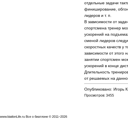
отдельные задачи такт
финиширование, обгон
лидеров и т. п.
В зависимости от зада
спортсмена тренер мо
ускорений на подъема
сменой лидеров следуе
скоростных качеств у т
зависимости от этого 
занятии спортсмен мо
ускорений в конце дист
Длительность трениров
от решаемых на данно
Опубликовано: Игорь 
Просмотров: 3455
www.biatlonLife.ru Все о биатлоне © 2011–2026