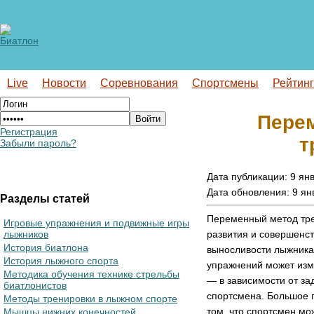
Live
Новости
Соревнования
Спортсмены
Рейтин
Перем
Регистрация
т
Забыли пароль?
Дата публикации: 9 янв
Дата обновления: 9 ян
Разделы статей
Переменный метод тре
Игровые упражнения и подвижные игры
лыжников
развития и совершенс
История биатлона
выносливости лыжника
История лыжного спорта
упражнений может изм
Методика обучения технике стрельбы
— в зависимости от за
биатлонистов
спортсмена. Большое 
Методы тренировки в лыжном спорте
том, что спортсмен мо
Мышцы нижних конечностей