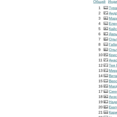
Общий
Инди
1
Тура
2
Андр
3
Мар
4
Еле
5
Кай
6
Дар
7
Ольг
8
Габр
9
Ольг
10
Крис
11
Анас
12
Тея 
13
Мир
14
Вит
15
Веро
16
Магд
17
Син
18
Анэс
19
Над
20
Екат
21
Кар