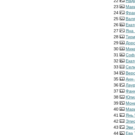
22
Над
23
Мар
24
Фра
25
Вал
26
Ека
27
Яна 
28
Тир
29
Доро
30
Мик
31
Соф
32
Ека
33
Сели
34
Веро
35
Анн-
36
Лау
37
Фан
38
Юли
39
Мон
40
Мар
41
Янь 
42
Элис
43
Эви 
44
Ева