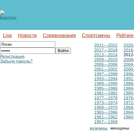
Live
Новости
Соревнования
Спортсмены
Рейтин
2021—2022
2020
2017—2018
2016
2013—2014
2012
Регистрация
2009—2010
2008
Забыли пароль?
2005—2006
2004
2001—2002
2000
1997—1998
1996
1993—1994
1992
1989—1990
1988
1985—1986
1984
1981—1982
1980
1977—1978
1976
1973—1974
1972
1969—1970
1968
1965—1966
1964
1961—1962
1960
1957—1958
мужчины
женщины