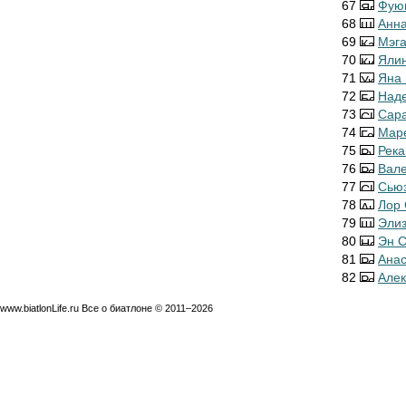
67
Фуюк
68
Анна
69
Мэга
70
Ялин
71
Яна
72
Над
73
Сара
74
Мар
75
Река
76
Вале
77
Сью
78
Лор 
79
Элиз
80
Эн С
81
Анас
82
Алек
www.biatlonLife.ru Все о биатлоне © 2011–2026