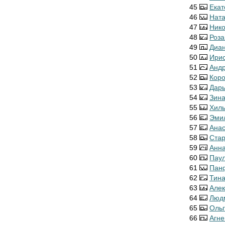
45
Ека
46
Ната
47
Нико
48
Роз
49
Диан
50
Ири
51
Анд
52
Кор
53
Дар
54
Зина
55
Хил
56
Эми
57
Анас
58
Стар
59
Анна
60
Паул
61
Пан
62
Тин
63
Алек
64
Люд
65
Оль
66
Агне