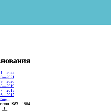
внования
21—2022
20—2021
19—2020
18—2019
17—2018
16—2017
Еще...
 сезон 1983—1984
1