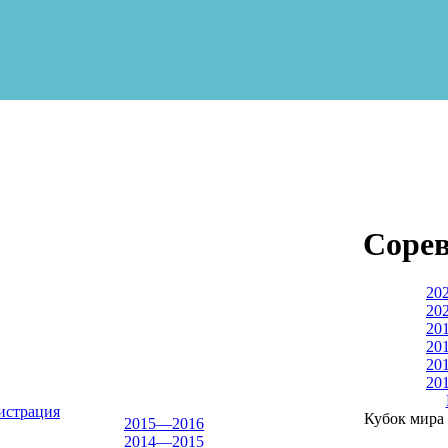
Соре
20
20
20
20
20
20
истрация
Кубок мира
2015—2016
2014—2015