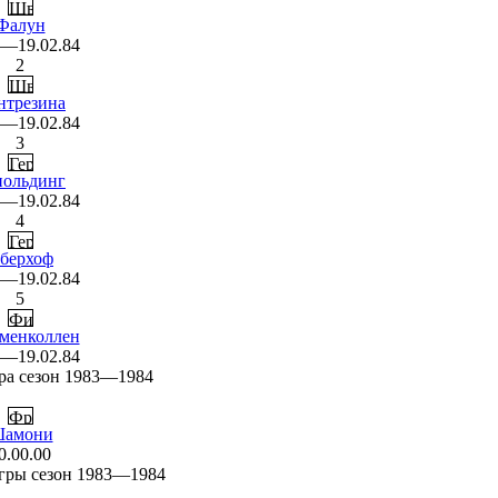
Фалун
2—19.02.84
2
нтрезина
2—19.02.84
3
польдинг
2—19.02.84
4
берхоф
2—19.02.84
5
менколлен
2—19.02.84
ра сезон 1983—1984
амони
0.00.00
гры сезон 1983—1984