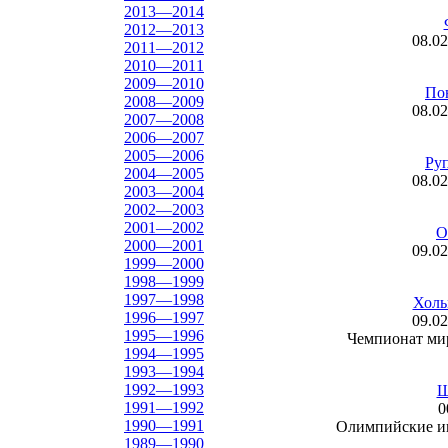
2013—2014
2012—2013
08.0
2011—2012
2010—2011
2009—2010
По
2008—2009
08.0
2007—2008
2006—2007
2005—2006
Ру
2004—2005
08.0
2003—2004
2002—2003
2001—2002
О
2000—2001
09.0
1999—2000
1998—1999
1997—1998
Холь
1996—1997
09.0
1995—1996
Чемпионат ми
1994—1995
1993—1994
1992—1993
Ш
1991—1992
0
1990—1991
Олимпийские и
1989—1990