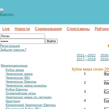
Live
Новости
Соревнования
Спортсмены
Рейтин
Регистрация
Забыли пароль?
2021—2022
2020
2017—2018
2016
Международные
Кубок мира сезон 
Кубок мира
1
Чемпионат мира
Чемпионат IBU
Чемпионат Европы
2
Чемпионат мира-юниоры
Кубок Европы
3
Олимпийские игры
Чемпионат мира по летнему
4
биатлону
Юниорский Чемпионат Европы
Юниорский Кубок IBU