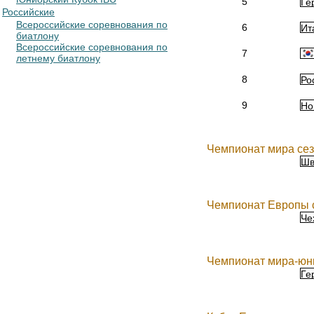
5
Российские
Всероссийские соревнования по
6
биатлону
Всероссийские соревнования по
7
летнему биатлону
8
9
Чемпионат мира се
Чемпионат Европы 
Чемпионат мира-юн