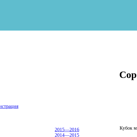
Сор
истрация
Кубок м
2015—2016
2014—2015