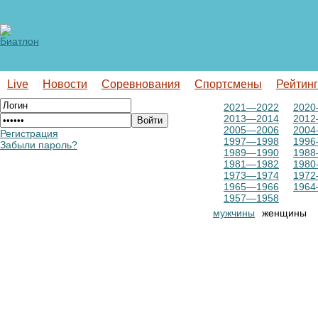
Live
Новости
Соревнования
Спортсмены
Рейтин
2021—2022
2020
2013—2014
2012
2005—2006
2004
Регистрация
1997—1998
1996
Забыли пароль?
1989—1990
1988
1981—1982
1980
1973—1974
1972
1965—1966
1964
1957—1958
мужчины
женщины