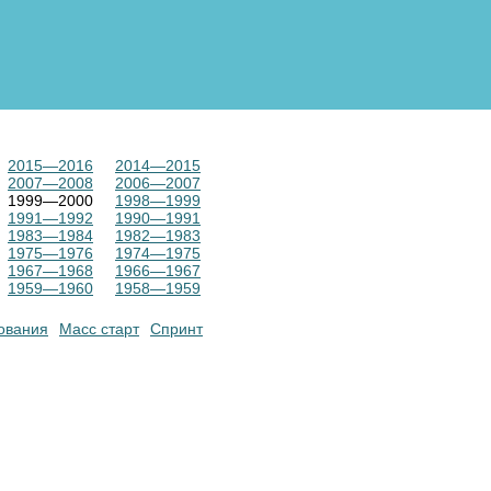
2015—2016
2014—2015
2007—2008
2006—2007
1999—2000
1998—1999
1991—1992
1990—1991
1983—1984
1982—1983
1975—1976
1974—1975
1967—1968
1966—1967
1959—1960
1958—1959
ования
Масс старт
Спринт