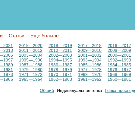
ги
Статьи
Еще больше...
—2021
2019—2020
2018—2019
2017—2018
2016—2017
—2013
2011—2012
2010—2011
2009—2010
2008—2009
—2005
2003—2004
2002—2003
2001—2002
2000—2001
—1997
1995—1996
1994—1995
1993—1994
1992—1993
—1989
1987—1988
1986—1987
1985—1986
1984—1985
—1981
1979—1980
1978—1979
1977—1978
1976—1977
—1973
1971—1972
1970—1971
1969—1970
1968—1969
—1965
1963—1964
1962—1963
1961—1962
1960—1961
Общий
Индивидуальная гонка
Гонка преслед