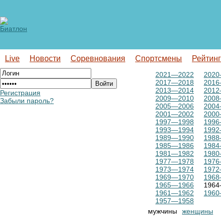
Live
Новости
Соревнования
Спортсмены
Рейтин
2021—2022
2020
2017—2018
2016
2013—2014
2012
Регистрация
2009—2010
2008
Забыли пароль?
2005—2006
2004
2001—2002
2000
1997—1998
1996
1993—1994
1992
1989—1990
1988
1985—1986
1984
1981—1982
1980
1977—1978
1976
1973—1974
1972
1969—1970
1968
1965—1966
1964
1961—1962
1960
1957—1958
мужчины
женщины