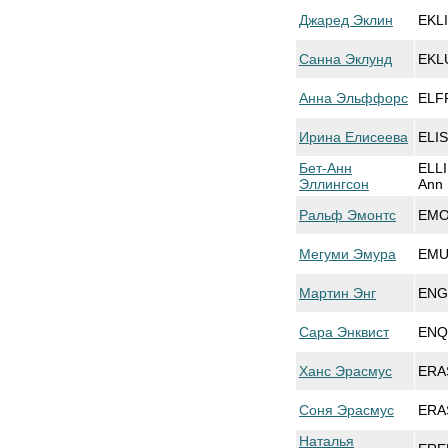
Джаред Эклин
EKLI
Санна Эклунд
EKL
Анна Эльффорс
ELF
Ирина Елисеева
ELIS
Бет-Анн
ELL
Эллингсон
Ann
Ральф Эмонтс
EMO
Мегуми Эмура
EMU
Мартин Энг
ENG 
Сара Энквист
ENQ
Ханс Эрасмус
ERA
Соня Эрасмус
ERA
Наталья