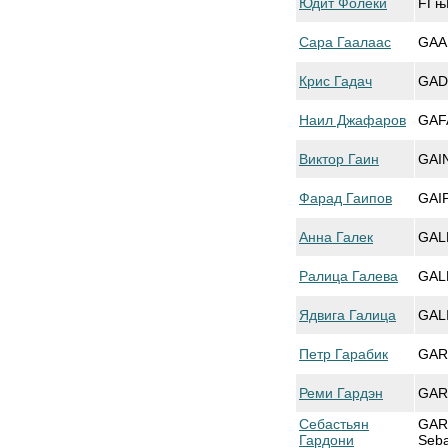
Юдит Фолеки
FГњL
Сара Гаалаас
GAA
Крис Гадач
GAD
Наил Джафаров
GAF
Виктор Гаин
GAIN
Фарад Гаипов
GAI
Анна Галек
GAL
Ралица Галева
GALE
Ядвига Галица
GAL
Петр Гарабик
GAR
Реми Гардэн
GAR
Себастьян
GAR
Гардони
Seba