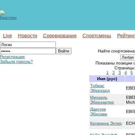
Live
Новости
Соревнования
Спортсмены
Рейтин
Найти спортсмена
Регистрация
Забыли пароль?
Показаны позиции с
Страниц
1
2
3
4
5
Имя (рус)
Тобиас
EBE
Эберхард
Михаэль
EBE
Эберхартер
Mich
Даисуке
EBI
Эбисава
Катарина Эхтер
ECH