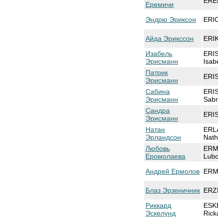
EREM
Еремичи
Эндрю Эриксон
ERI
Айда Эрикссон
ERI
Изабель
ERI
Эрисманн
Isab
Патрик
ERIS
Эрисманн
Сабина
ERI
Эрисманн
Sabr
Сандра
ERI
Эрисманн
Натан
ERL
Эрландсон
Nat
Любовь
ERM
Еромолаева
Lub
Андрей Ермолов
ERM
Блаз Эрзеничник
ERZ
Риккард
ESK
Эскелунд
Rick