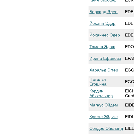
Кайя Экхофф
ECK
Берхард Эдер
EDE
Йоханн Эдер
EDE
Йоханнес Эдер
EDE
Тамаш Эдош
EDO
Ирина Ефанова
EFAN
Харальд Эггер
EGG
Наталья
EGOS
Егошина
Кэрдин
EIC
Айххольцер
Curd
Магнус Эйдем
EID
Кристс Эйдукс
EIDU
Сондре Эйеланд
EIE