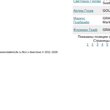
Светлана Гурова
Svet
Артем Гусев
GOU
Маркус
GRA
Грабмайр
Mar
Флориан Граф
GRAF
Показаны позиции с
Страниц
1
2
3
4
5
www.biatlonLife.ru Все о биатлоне © 2011–2026