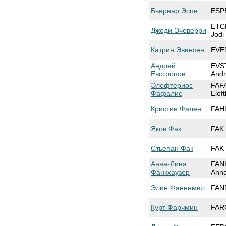
Бьернар Эспе
ESPE
ETC
Джоди Эчеверри
Jodi
Катрин Эвенсен
EVE
Андрей
EVS
Евстропов
Andr
Элефтериос
FAF
Фафалис
Elef
Кристин Фален
FAHL
Яков Фак
FAK 
Стьепан Фак
FAK 
Анна-Лина
FAN
Фанкхаузер
Ann
Элин Фаннемел
FAN
Курт Фарчмин
FAR