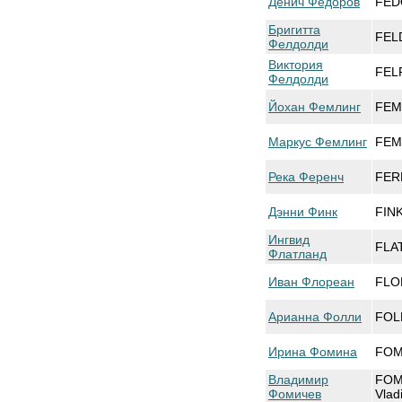
Денич Федоров
FED
Бригитта
FELD
Фелдолди
Виктория
FELF
Фелдолди
Йохан Фемлинг
FEM
Маркус Фемлинг
FEM
Река Ференч
FER
Дэнни Финк
FIN
Ингвид
FLAT
Флатланд
Иван Флореан
FLO
Арианна Фолли
FOLL
Ирина Фомина
FOMI
Владимир
FOM
Фомичев
Vlad