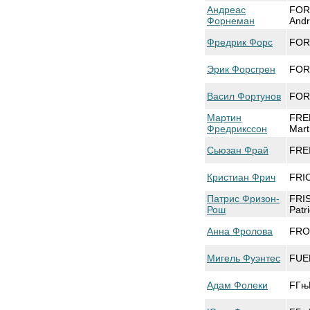
Андреас
FOR
Форнеман
And
Фредрик Форс
FORS
Эрик Форсгрен
FOR
Васил Фортунов
FOR
Мартин
FRE
Фредрикссон
Mart
Сьюзан Фрай
FRE
Кристиан Фрич
FRIC
Патрис Фризон-
FRI
Рош
Patr
Анна Фролова
FRO
Мигель Фуэнтес
FUE
Адам Фолеки
FГњ