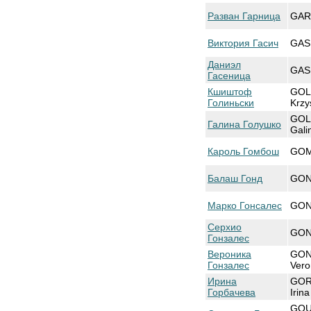
Разван Гарница
GAR
Виктория Гасич
GASI
Даниэл
GASI
Гасеница
Кшиштоф
GOL
Голиньски
Krzy
GOL
Галина Голушко
Gali
Кароль Гомбош
GOM
Балаш Гонд
GON
Марко Гонсалес
GON
Серхио
GON
Гонзалес
Вероника
GON
Гонзалес
Vero
Ирина
GOR
Горбачева
Irina
GOU