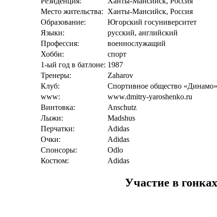
Резиденция:
Ханты-Мансийск, Россия
Место жительства:
Ханты-Мансийск, Россия
Образование:
Югорский госуниверситет
Языки:
русский, английский
Профессия:
военнослужащий
Хобби:
спорт
1-ый год в батлоне:
1987
Тренеры:
Zaharov
Клуб:
Спортивное общество «Динамо
www:
www.dmitry-yaroshenko.ru
Винтовка:
Anschutz
Лыжи:
Madshus
Перчатки:
Adidas
Очки:
Adidas
Спонсоры:
Odlo
Костюм:
Adidas
Участие в гонка