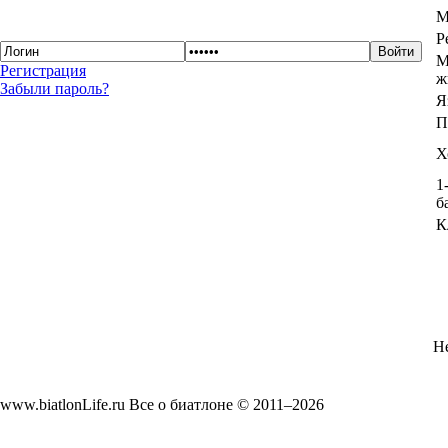
М
Р
М
Регистрация
ж
Забыли пароль?
Я
П
Х
1
б
К
Не
www.biatlonLife.ru Все о биатлоне © 2011–2026