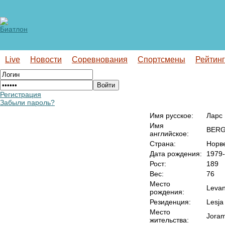
Live
Новости
Соревнования
Спортсмены
Рейтин
Регистрация
Забыли пароль?
Имя русское:
Ларс
Имя
BERG
английское:
Страна:
Норв
Дата рождения:
1979-
Рост:
189
Вес:
76
Место
Leva
рождения:
Резиденция:
Lesja
Место
Joram
жительства: