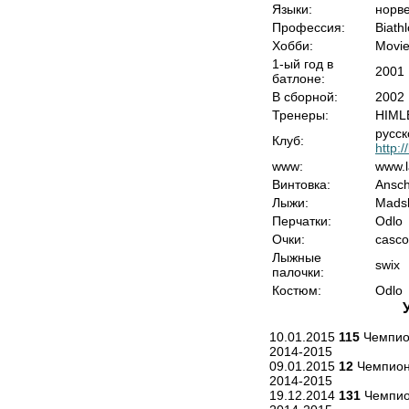
Языки:
норве
Профессия:
Biath
Хобби:
Movie
1-ый год в
2001
батлоне:
В сборной:
2002
Тренеры:
HIML
русс
Клуб:
http:
www:
www.l
Винтовка:
Ansch
Лыжи:
Mads
Перчатки:
Odlo
Очки:
casco
Лыжные
swix
палочки:
Костюм:
Odlo
10.01.2015
115
Чемпион
2014-2015
09.01.2015
12
Чемпиона
2014-2015
19.12.2014
131
Чемпио